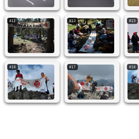
#11
#12
#13
#16
#17
#18