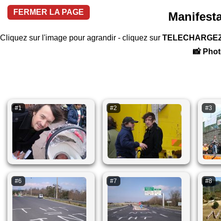
FERMER LA PAGE
Manifest
Cliquez sur l'image pour agrandir - cliquez sur
TELECHARGE
📸 Phot
#1
#2
#3
#6
#7
#8