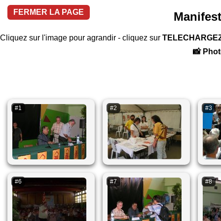
FERMER LA PAGE
Manifes
Cliquez sur l'image pour agrandir - cliquez sur
TELECHARGE
📸 Phot
#1
#2
#3
#6
#7
#8