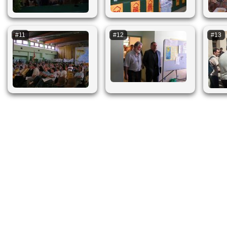
#11
#12
#13