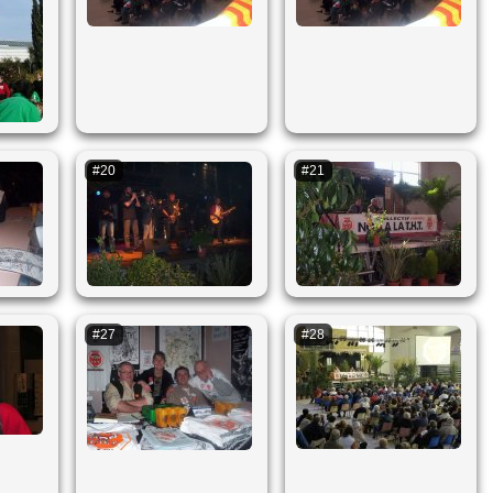
#20
#21
#27
#28