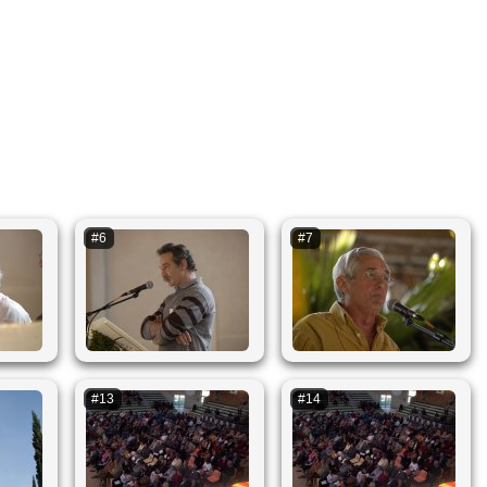
#6
#7
#13
#14