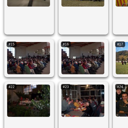
#15
#16
#17
#22
#23
#24