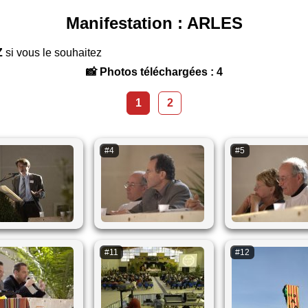
Manifestation : ARLES
Z
si vous le souhaitez
📸 Photos téléchargées : 4
1
2
#4
#5
#11
#12