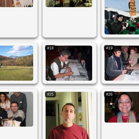
#18
#19
#25
#26