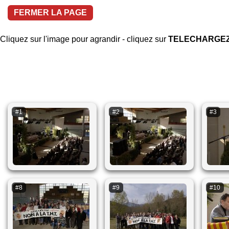
FERMER LA PAGE
Cliquez sur l'image pour agrandir - cliquez sur
TELECHARGE
#1
#2
#3
#8
#9
#10